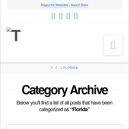
Magazine Websites
|
Award Store
Na
HOME
FLORIDA
Category Archive
Below you'll find a list of all posts that have been
categorized as
“Florida”