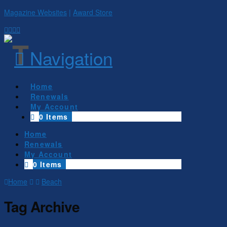
Magazine Websites
|
Award Store
Navigation
Home
Renewals
My Account
0 Items
Home
Renewals
My Account
0 Items
Home
Beach
Tag Archive